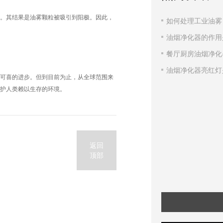
。其结果是油雾颗粒被吸引到阳极。因此，
如何处理工业油雾
油烟净化器的作用
餐厅厨房油烟净化
油烟净化器亮红灯
可喜的进步。但到目前为止，从全球范围来
护人类赖以生存的环境。
返回
顶部