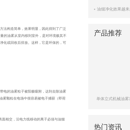
油烟净化效果越来
方法构造简单，效果明显，因此得到了广泛
产品推荐
大量的油雾从室内移到室外，是对环境极其不
净化或回收后排放。这样，它是环保的，可
带电的油雾粒子被阳极吸附，达到去除油雾
油雾颗粒在电场中很容易被电子捕获（即荷
器
单体卧式机械油雾净化器
单体立式机械油雾净化器
表面相交，沿电力线移动的离子必须与油烟
热门资讯