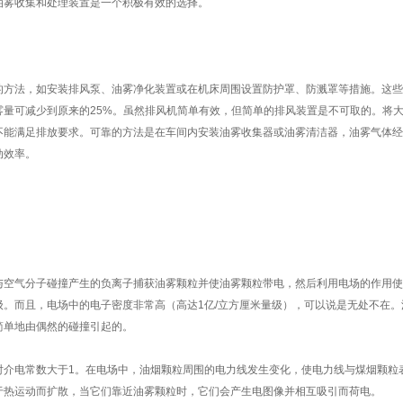
油雾收集和处理装置是一个积极有效的选择。
的方法，如安装排风泵、油雾净化装置或在机床周围设置防护罩、防溅罩等措施。这些
雾量可减少到原来的
25%
。虽然排风机简单有效，但简单的排风装置是不可取的。将
不能满足排放要求。可靠的方法是在车间内安装油雾收集器或油雾清洁器，油雾气体经
动效率。
与空气分子碰撞产生的负离子捕获油雾颗粒并使油雾颗粒带电，然后利用电场的作用使
级。而且，电场中的电子密度非常高（高达
1
亿
/
立方厘米量级），可以说是无处不在。
离心式油雾净化
简单地由偶然的碰撞引起的。
对介电常数大于
1
。在电场中，油烟颗粒周围的电力线发生变化，使电力线与煤烟颗粒
于热运动而扩散，当它们靠近油雾颗粒时，它们会产生电图像并相互吸引而荷电。