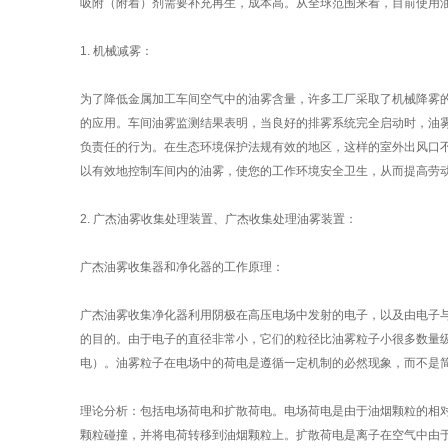
吸附（附着）剂需要补充再生，成本高。从全球范围来看，目前使用
1.
机械减雾：
为了降低金属加工车间空气中的油雾含量，许多工厂采取了机械降雾
的应用。车间油雾监测结果表明，当良好的排雾系统完全启动时，油
负责任的行为。在生态环境保护法规有效的地区，这样的室外出风口
以有效地控制车间内的油雾，使您的工作环境安全卫生，从而提高劳
2.
广杰油雾收集处理装置、广杰收集处理油雾装置：
广杰油雾收集器和净化器的工作原理：
广杰油雾收集净化器利用阴极在高压电场中发射的电子，以及由电子
的目的。由于电子的直径非常小，它们的粒径比油雾粒子小很多数量
电）。油雾粒子在电场中的荷电是遵循一定机制的必然现象，而不是
理论分析：包括电场荷电和扩散荷电。电场荷电是由于油烟颗粒的相
颗粒碰撞，并将电荷转移到油烟颗粒上。扩散荷电是离子在空气中由