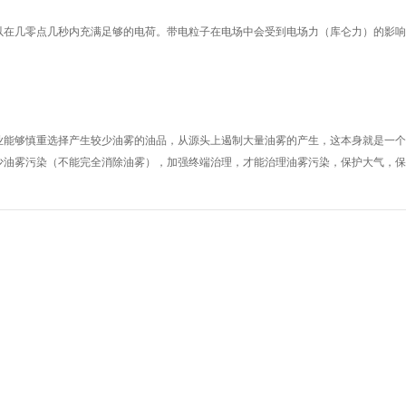
以在几零点几秒内充满足够的电荷。带电粒子在电场中会受到电场力（库仑力）的影响
。
业能够慎重选择产生较少油雾的油品，从源头上遏制大量油雾的产生，这本身就是一个
少油雾污染（不能完全消除油雾），加强终端治理，才能治理油雾污染，保护大气，保