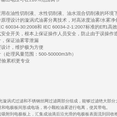
应用在油性切削液、水性切削液、油水混合切削液的环境
学原理设计的漩涡式油雾分离技术，对高浓度油雾/水雾
60034-30:2008和 IEC 60034-2-1:2007标准的E
式安全开关，根本上保证操作人员安全，防止由于误操作
计，保证油雾零泄漏
屉设计，维护极为方便
处理风量范围：500-50000m3/h）
经验累积更专业
光漩涡式过滤和不锈钢丝网过滤两部分组成，能够过滤绝大部分
丝和电极板间形成电场，将小颗粒油雾进行电离，使其带电。
粒吸附到电极板上，汇集成油滴后沿光滑的电极板表面流到回收