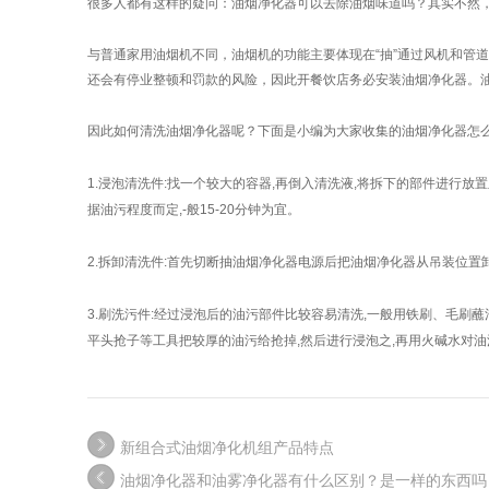
很多人都有这样的疑问：油烟净化器可以去除油烟味道吗？其实不然
与普通家用油烟机不同，油烟机的功能主要体现在“抽”通过风机和管
还会有停业整顿和罚款的风险，因此开餐饮店务必安装油烟净化器。油
因此如何清洗油烟净化器呢？下面是小编为大家收集的油烟净化器怎么
1.浸泡清洗件:找一个较大的容器,再倒入清洗液,将拆下的部件进行
据油污程度而定,-般15-20分钟为宜。
2.拆卸清洗件:首先切断抽油烟净化器电源后把油烟净化器从吊装位置
3.刷洗污件:经过浸泡后的油污部件比较容易清洗,一般用铁刷、毛
平头抢子等工具把较厚的油污给抢掉,然后进行浸泡之,再用火碱水对油
新组合式油烟净化机组产品特点
油烟净化器和油雾净化器有什么区别？是一样的东西吗