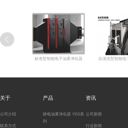
能电子油雾净化器
今日标准油雾回收机
硕方
关于
产品
资讯
公司介绍
静电油雾净化器 YDS系
公司新闻
列
联系方式
行业新闻