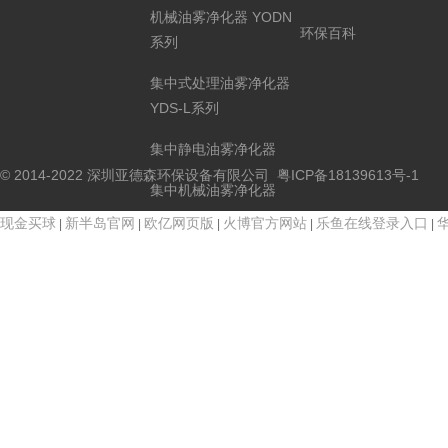
机械油雾净化器 YODN
环保百科
系列
集中式处理油雾净化器
YDS-L系列
集中静电油雾净化器
© 2014-2022 深圳亚德森环保设备有限公司
粤ICP备18139613号-1
集中机械油雾净化器
现金买球
新半岛官网
欧亿网页版
火博官方网站
乐鱼在线登录入口
|
|
|
|
|
单体静电油雾净化器
单体机械油雾净化器