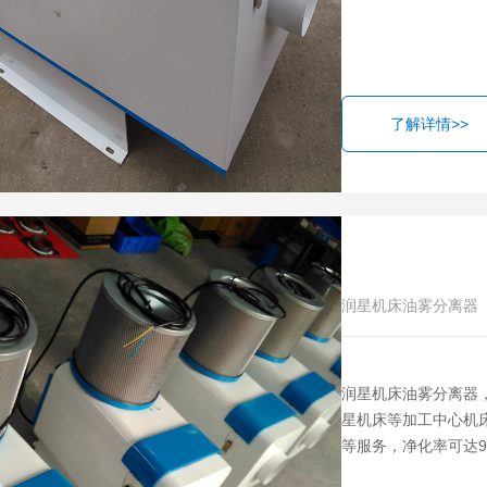
了解详情>>
润星机床油雾分离器
润星机床油雾分离器
星机床等加工中心机
等服务，净化率可达99