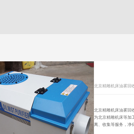
北京精雕机床油雾回
北京精雕机床油雾回
为北京精雕机床等加
离、收集等服务，净化率